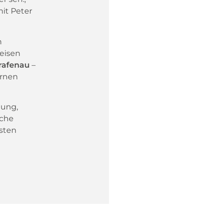
it Peter
n
reisen
rafenau
–
ernen
nung,
iche
rsten