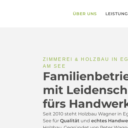
ÜBER UNS
LEISTUN
ZIMMEREI & HOLZBAU IN E
AM SEE
Familienbetri
mit Leidensch
fürs Handwer
Seit 2010 steht Holzbau Wagner in 
See für
Qualität
und
echtes Handwe
Holzbau. Gegründet von Peter Wagne