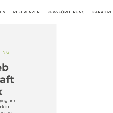
GEN
REFERENZEN
KFW-FÖRDERUNG
KARRIERE
GING
eb
aft
k
Eging am
rk
im
r sen.,